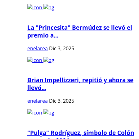
La "Princesita" Bermúdez se llevó el
premio a...
enelarea
Dic 3, 2025
Brian Impellizzeri, repitió y ahora se
llevó...
enelarea
Dic 3, 2025
"Pulga" Rodríguez, símbolo de Colón