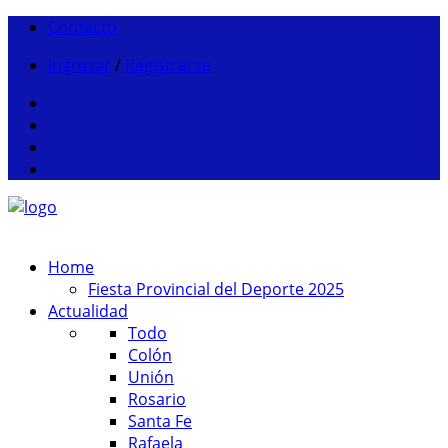
Contacto
Ingresar
/
Registrarse
Home
Fiesta Provincial del Deporte 2025
Actualidad
Todo
Colón
Unión
Rosario
Santa Fe
Rafaela