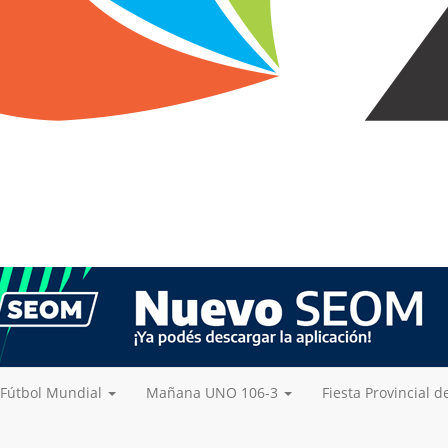
Fútbol Mundial
Mañana UNO 106-3
Fiesta Provincial 