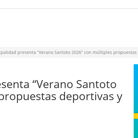
palidad presenta “Verano Santoto 2026” con múltiples propuestas d
esenta “Verano Santoto
propuestas deportivas y