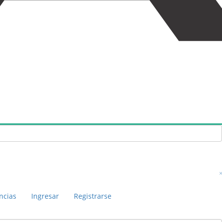
ncias
Ingresar
Registrarse