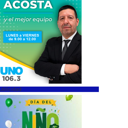
ublicidad