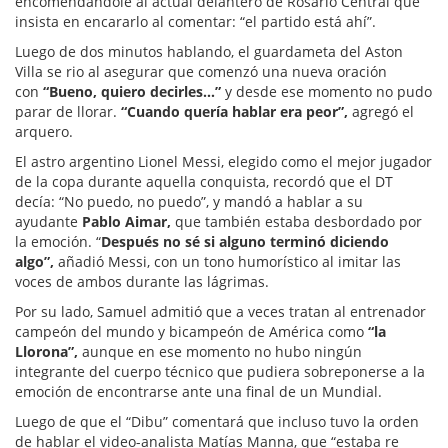
encomendándole al actual delantero de Rosario Central que
insista en encararlo al comentar: “el partido está ahí”.
Luego de dos minutos hablando, el guardameta del Aston
Villa se rio al asegurar que comenzó una nueva oración
con
“Bueno, quiero decirles…”
y desde ese momento no pudo
parar de llorar.
“Cuando quería hablar era peor”,
agregó el
arquero.
El astro argentino Lionel Messi, elegido como el mejor jugador
de la copa durante aquella conquista, recordó que el DT
decía: “No puedo, no puedo”, y mandó a hablar a su
ayudante
Pablo Aimar,
que también estaba desbordado por
la emoción. “
Después no sé si alguno terminó diciendo
algo”,
añadió Messi, con un tono humorístico al imitar las
voces de ambos durante las lágrimas.
Por su lado, Samuel admitió que a veces tratan al entrenador
campeón del mundo y bicampeón de América como
“la
Llorona”,
aunque en ese momento no hubo ningún
integrante del cuerpo técnico que pudiera sobreponerse a la
emoción de encontrarse ante una final de un Mundial.
Luego de que el “Dibu” comentará que incluso tuvo la orden
de hablar el video-analista Matías Manna, que “estaba re