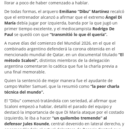
llorar a poco de haber comenzado a hablar.
De todas formas, el arquero
Emiliano “Dibu” Martínez
recalcó
que el entrenador alcanzó a afirmar que el extremo
Ángel Di
María
debía jugar por izquierda, banda por la que jugó un
primer tiempo excelente, y el mediocampista
Rodrigo De
Paul
se quedó con que
“transmitió lo que él quería”.
A nueve días del comienzo del Mundial 2026, en el que el
combinado argentino defenderá la corona obtenida en el
mencionado mundial de Qatar, en un documental titulado
“El
método Scaloni”,
distintos miembros de la delegación
argentina comentaron lo caótica que fue la charla previa a
una final memorable.
Quien la sentenció de mejor manera fue el ayudante de
campo Walter Samuel, que la resumió como
“la peor charla
técnica del mundo”.
El “Dibu” comenzó tratándola con seriedad, al afirmar que
Scaloni empezó a hablar, detalló el parado del equipo y
destacó la importancia de que Di María ataque por el costado
izquierdo, le iba a hacer
“un quilombo tremendo” al
defensor Jules Kounde
, central devenido en lateral derecho, y