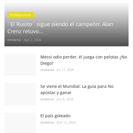
Polideportivo
¨El Rusito¨ sigue siendo el campeón: Alan
Crenz retuvo...
enelarea
Ago 2, 2026
Messi odio perder, él juega con pelotas ¿No
Diego?
enelarea
Jul 17, 2026
Se viene el Mundial: La guía para No
apostar y ganar
enelarea
Jun 8, 2026
El país goleado
enelarea
Ene 12, 2026