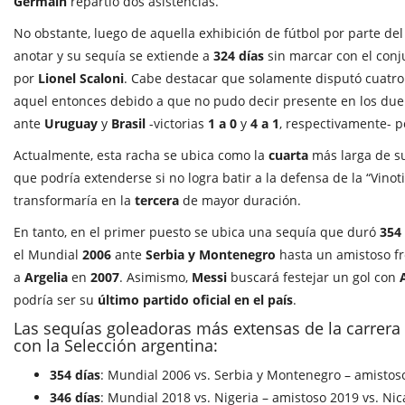
Germain
repartió dos asistencias.
No obstante, luego de aquella exhibición de fútbol por parte del 
anotar y su sequía se extiende a
324 días
sin marcar con el conj
por
Lionel Scaloni
. Cabe destacar que solamente disputó cuatr
aquel entonces debido a que no pudo decir presente en los due
ante
Uruguay
y
Brasil
-victorias
1 a 0
y
4 a 1
, respectivamente- p
Actualmente, esta racha se ubica como la
cuarta
más larga de su
que podría extenderse si no logra batir a la defensa de la “Vinoti
transformaría en la
tercera
de mayor duración.
En tanto, en el primer puesto se ubica una sequía que duró
354 
el Mundial
2006
ante
Serbia y Montenegro
hasta un amistoso f
a
Argelia
en
2007
. Asimismo,
Messi
buscará festejar un gol con
podría ser su
último partido oficial en el país
.
Las sequías goleadoras más extensas de la carrera
con la Selección argentina:
354 días
: Mundial 2006 vs. Serbia y Montenegro – amistoso
346 días
: Mundial 2018 vs. Nigeria – amistoso 2019 vs. Ni