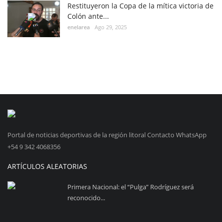
Restituyeron la Copa de la mítica victoria de
Colón ante...
enelarea
Ago 29, 2025
Portal de noticias deportivas de la región litoral Contacto WhatsApp
+54 9 342 4068356
ARTÍCULOS ALEATORIAS
Primera Nacional: el “Pulga” Rodríguez será
reconocido...