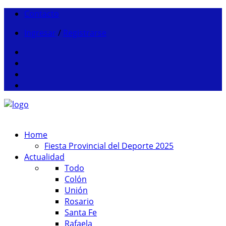
Contacto
Ingresar
/
Registrarse
Home
Fiesta Provincial del Deporte 2025
Actualidad
Todo
Colón
Unión
Rosario
Santa Fe
Rafaela