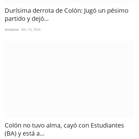
Durísima derrota de Colón: Jugó un pésimo
partido y dejó...
enelarea
Abr 19, 2026
Colón no tuvo alma, cayó con Estudiantes
(BA) y está a...