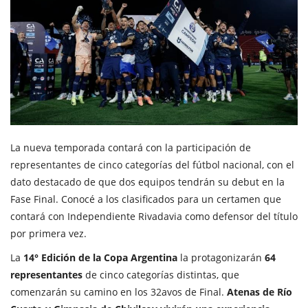
La nueva temporada contará con la participación de
representantes de cinco categorías del fútbol nacional, con el
dato destacado de que dos equipos tendrán su debut en la
Fase Final. Conocé a los clasificados para un certamen que
contará con Independiente Rivadavia como defensor del título
por primera vez.
La
14° Edición de la Copa Argentina
la protagonizarán
64
representantes
de cinco categorías distintas, que
comenzarán su camino en los 32avos de Final.
Atenas de Río