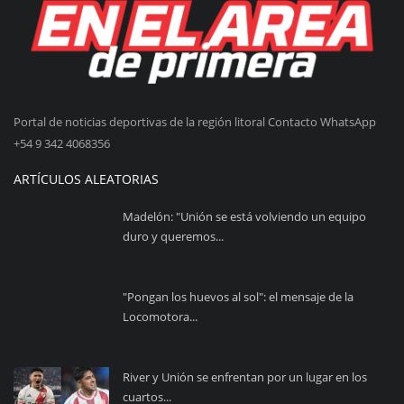
Portal de noticias deportivas de la región litoral Contacto WhatsApp
+54 9 342 4068356
ARTÍCULOS ALEATORIAS
Madelón: "Unión se está volviendo un equipo
duro y queremos...
"Pongan los huevos al sol": el mensaje de la
Locomotora...
River y Unión se enfrentan por un lugar en los
cuartos...