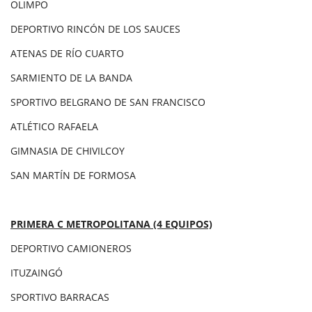
OLIMPO
DEPORTIVO RINCÓN DE LOS SAUCES
ATENAS DE RÍO CUARTO
SARMIENTO DE LA BANDA
SPORTIVO BELGRANO DE SAN FRANCISCO
ATLÉTICO RAFAELA
GIMNASIA DE CHIVILCOY
SAN MARTÍN DE FORMOSA
PRIMERA C METROPOLITANA (4 EQUIPOS)
DEPORTIVO CAMIONEROS
ITUZAINGÓ
SPORTIVO BARRACAS