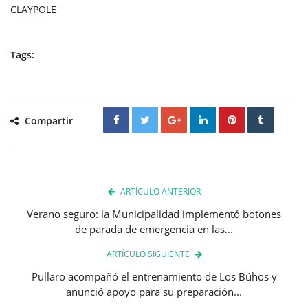
CLAYPOLE
Tags:
Compartir
ARTÍCULO ANTERIOR
Verano seguro: la Municipalidad implementó botones
de parada de emergencia en las...
ARTÍCULO SIGUIENTE
Pullaro acompañó el entrenamiento de Los Búhos y
anunció apoyo para su preparación...