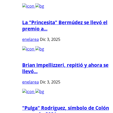
La "Princesita" Bermúdez se llevó el
premio a...
enelarea
Dic 3, 2025
Brian Impellizzeri, repitió y ahora se
llevó...
enelarea
Dic 3, 2025
"Pulga" Rodríguez, símbolo de Colón