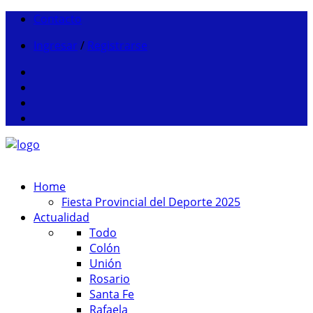
Contacto
Ingresar
/
Registrarse
Home
Fiesta Provincial del Deporte 2025
Actualidad
Todo
Colón
Unión
Rosario
Santa Fe
Rafaela