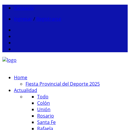
Contacto
Ingresar
/
Registrarse
Home
Fiesta Provincial del Deporte 2025
Actualidad
Todo
Colón
Unión
Rosario
Santa Fe
Rafaela