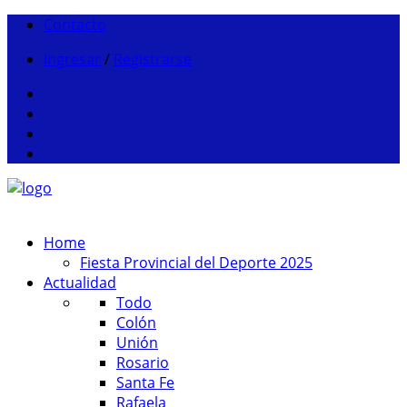
Contacto
Ingresar
/
Registrarse
Home
Fiesta Provincial del Deporte 2025
Actualidad
Todo
Colón
Unión
Rosario
Santa Fe
Rafaela