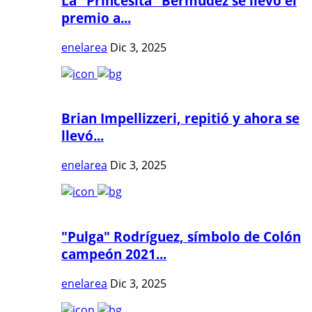
La "Princesita" Bermúdez se llevó el
premio a...
enelarea
Dic 3, 2025
Brian Impellizzeri, repitió y ahora se
llevó...
enelarea
Dic 3, 2025
"Pulga" Rodríguez, símbolo de Colón
campeón 2021...
enelarea
Dic 3, 2025