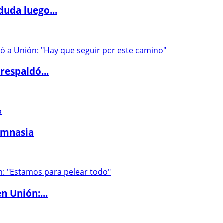
duda luego...
respaldó...
imnasia
n Unión:...