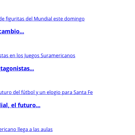
cambio...
agonistas...
l, el futuro...