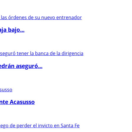
a bajo...
drán aseguró...
ante Acasusso