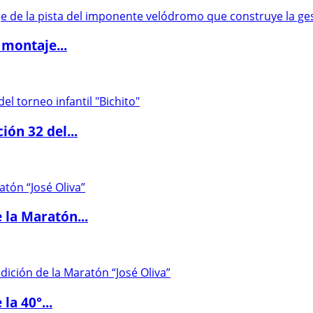
 montaje...
ón 32 del...
 la Maratón...
la 40°...