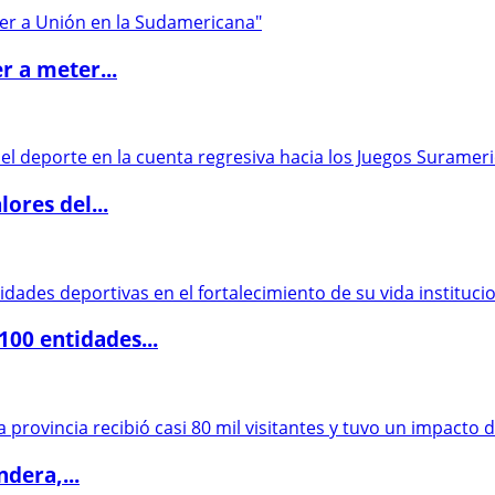
r a meter...
ores del...
00 entidades...
dera,...