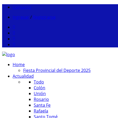
Contacto
Ingresar
/
Registrarse
Home
Fiesta Provincial del Deporte 2025
Actualidad
Todo
Colón
Unión
Rosario
Santa Fe
Rafaela
Santo Tomé