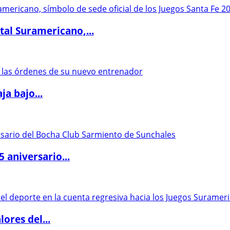
al Suramericano,...
a bajo...
5 aniversario...
ores del...