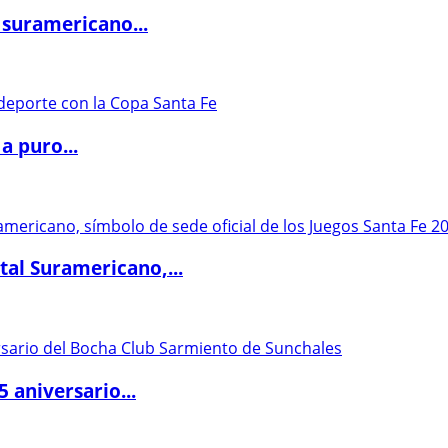
 suramericano...
a puro...
al Suramericano,...
5 aniversario...