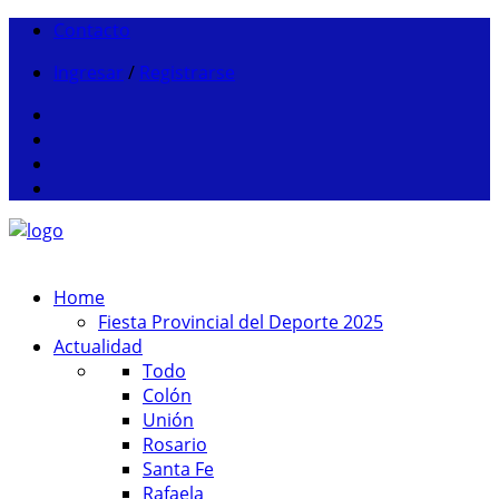
Contacto
Ingresar
/
Registrarse
Home
Fiesta Provincial del Deporte 2025
Actualidad
Todo
Colón
Unión
Rosario
Santa Fe
Rafaela