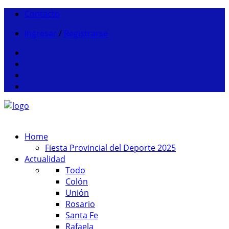
Contacto
Ingresar
/
Registrarse
Home
Fiesta Provincial del Deporte 2025
Actualidad
Todo
Colón
Unión
Rosario
Santa Fe
Rafaela