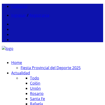
Contacto
Ingresar
/
Registrarse
Home
Fiesta Provincial del Deporte 2025
Actualidad
Todo
Colón
Unión
Rosario
Santa Fe
Rafaela