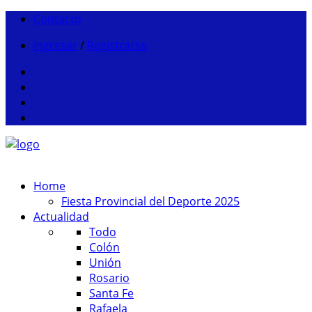
Contacto
Ingresar
/
Registrarse
Home
Fiesta Provincial del Deporte 2025
Actualidad
Todo
Colón
Unión
Rosario
Santa Fe
Rafaela