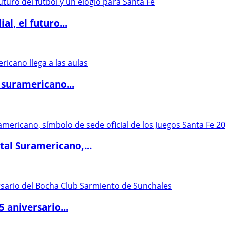
l, el futuro...
 suramericano...
al Suramericano,...
5 aniversario...