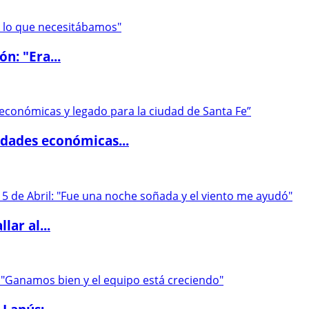
ón: "Era...
dades económicas...
lar al...