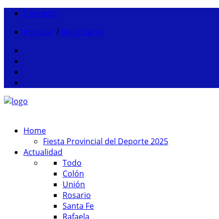
Contacto
Ingresar
/
Registrarse
Home
Fiesta Provincial del Deporte 2025
Actualidad
Todo
Colón
Unión
Rosario
Santa Fe
Rafaela