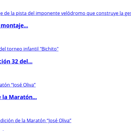
 montaje...
ón 32 del...
 la Maratón...