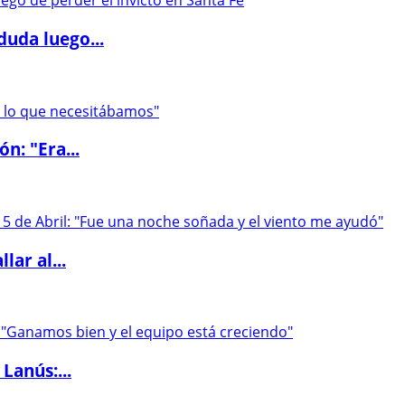
duda luego...
ón: "Era...
lar al...
Lanús:...