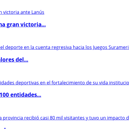
 gran victoria...
ores del...
00 entidades...