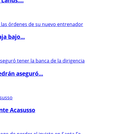
Lanús:...
a bajo...
drán aseguró...
ante Acasusso