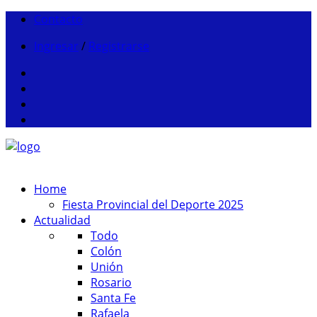
Contacto
Ingresar
/
Registrarse
Home
Fiesta Provincial del Deporte 2025
Actualidad
Todo
Colón
Unión
Rosario
Santa Fe
Rafaela