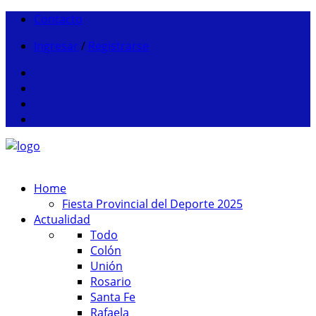
Contacto
Ingresar
/
Registrarse
Home
Fiesta Provincial del Deporte 2025
Actualidad
Todo
Colón
Unión
Rosario
Santa Fe
Rafaela