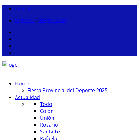
Contacto
Ingresar
/
Registrarse
Home
Fiesta Provincial del Deporte 2025
Actualidad
Todo
Colón
Unión
Rosario
Santa Fe
Rafaela