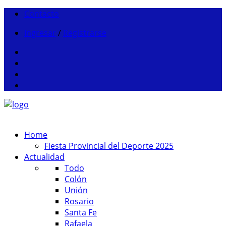
Contacto
Ingresar
/
Registrarse
Home
Fiesta Provincial del Deporte 2025
Actualidad
Todo
Colón
Unión
Rosario
Santa Fe
Rafaela