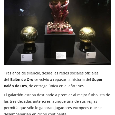
Tras años de silencio, desde las redes sociales oficiales
del
Balón de Oro
se volvió a repasar la historia del
Super
Balón de Oro
, de entrega única en el año 1989.
El galardón estaba destinado a premiar al mejor futbolista de
las tres décadas anteriores, aunque una de sus reglas
permitía que sólo lo ganaran jugadores europeos que se
desempeñarían en dicho continente.