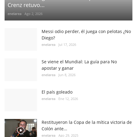
Crenz retuvo...
enelarea
Ago 2, 2026
Messi odio perder, él juega con pelotas ¿No
Diego?
enelarea
Jul 17, 2026
Se viene el Mundial: La guía para No
apostar y ganar
enelarea
Jun 8, 2026
El país goleado
enelarea
Ene 12, 2026
Restituyeron la Copa de la mítica victoria de
Colón ante...
enelarea
Ago 29, 2025