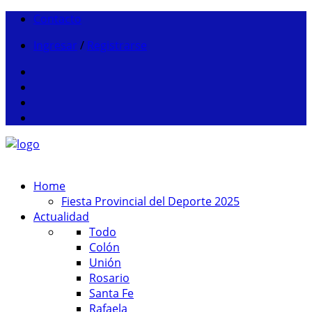
Contacto
Ingresar
/
Registrarse
Home
Fiesta Provincial del Deporte 2025
Actualidad
Todo
Colón
Unión
Rosario
Santa Fe
Rafaela