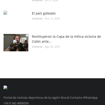
enelarea
Jun 8, 2026
El país goleado
enelarea
Ene 12, 2026
Restituyeron la Copa de la mítica victoria de
Colón ante...
enelarea
Ago 29, 2025
Portal de noticias deportivas de la región litoral Contacto WhatsApp
+54 9 342 4068356