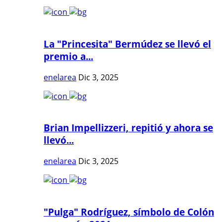
La "Princesita" Bermúdez se llevó el
premio a...
enelarea
Dic 3, 2025
Brian Impellizzeri, repitió y ahora se
llevó...
enelarea
Dic 3, 2025
"Pulga" Rodríguez, símbolo de Colón