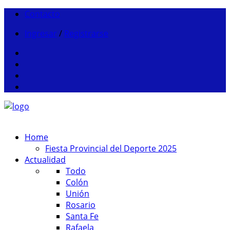
Contacto
Ingresar
/
Registrarse
Home
Fiesta Provincial del Deporte 2025
Actualidad
Todo
Colón
Unión
Rosario
Santa Fe
Rafaela