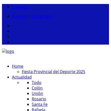
Contacto
Ingresar
/
Registrarse
Home
Fiesta Provincial del Deporte 2025
Actualidad
Todo
Colón
Unión
Rosario
Santa Fe
Rafaela