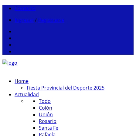
Contacto
Ingresar
/
Registrarse
Home
Fiesta Provincial del Deporte 2025
Actualidad
Todo
Colón
Unión
Rosario
Santa Fe
Rafaela