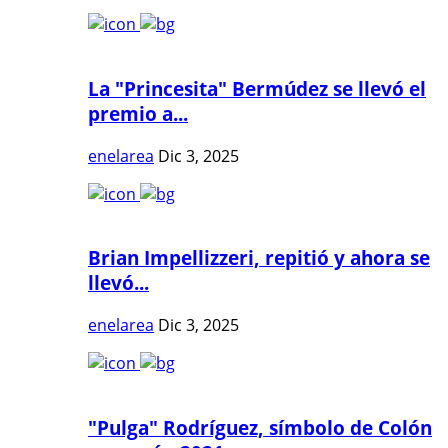
La "Princesita" Bermúdez se llevó el
premio a...
enelarea
Dic 3, 2025
Brian Impellizzeri, repitió y ahora se
llevó...
enelarea
Dic 3, 2025
"Pulga" Rodríguez, símbolo de Colón