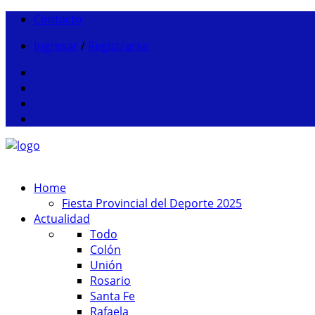
Contacto
Ingresar
/
Registrarse
Home
Fiesta Provincial del Deporte 2025
Actualidad
Todo
Colón
Unión
Rosario
Santa Fe
Rafaela