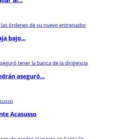
lar al...
a bajo...
drán aseguró...
ante Acasusso