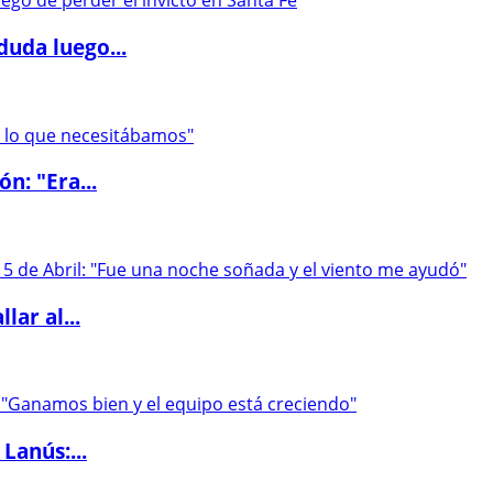
duda luego...
ón: "Era...
lar al...
Lanús:...