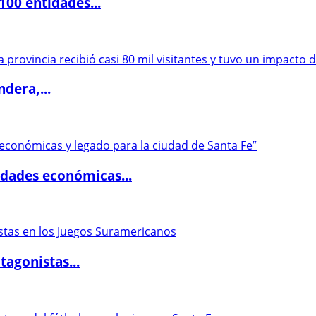
00 entidades...
dera,...
dades económicas...
agonistas...