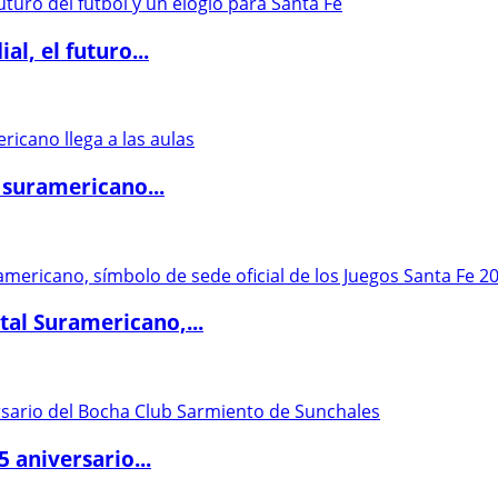
l, el futuro...
 suramericano...
al Suramericano,...
5 aniversario...