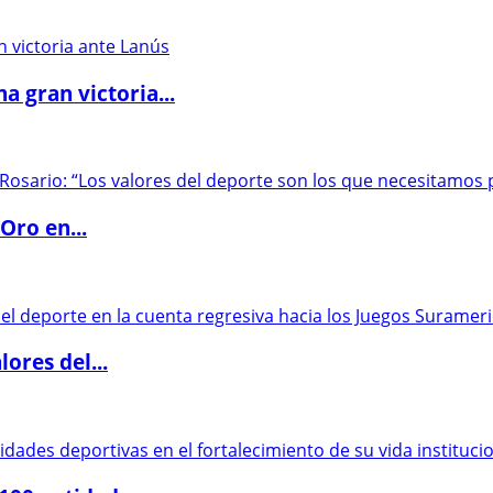
 gran victoria...
Oro en...
ores del...