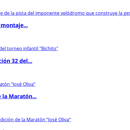
 montaje...
ón 32 del...
 la Maratón...