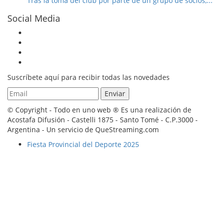
Tras la toma del club por parte de un grupo de socios,...
Social Media
Suscríbete aquí para recibir todas las novedades
© Copyright - Todo en uno web ® Es una realización de
Acostafa Difusión - Castelli 1875 - Santo Tomé - C.P.3000 -
Argentina - Un servicio de QueStreaming.com
Fiesta Provincial del Deporte 2025