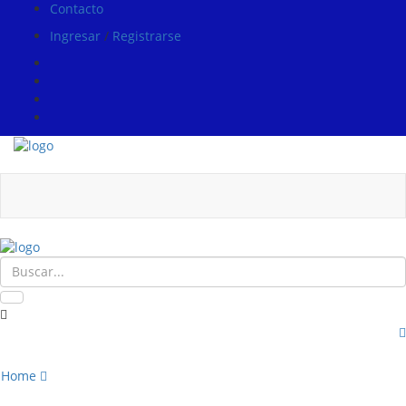
Contacto
Ingresar
/
Registrarse
Home