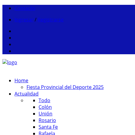
Contacto
Ingresar
/
Registrarse
Home
Fiesta Provincial del Deporte 2025
Actualidad
Todo
Colón
Unión
Rosario
Santa Fe
Rafaela