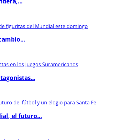
dera,...
cambio...
agonistas...
l, el futuro...