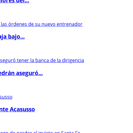
ores del...
a bajo...
drán aseguró...
ante Acasusso