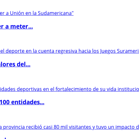
r a meter...
ores del...
00 entidades...