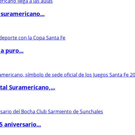
 suramericano...
a puro...
al Suramericano,...
5 aniversario...