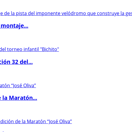
 montaje...
ón 32 del...
 la Maratón...