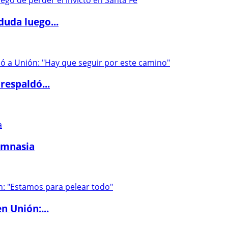
duda luego...
respaldó...
imnasia
n Unión:...