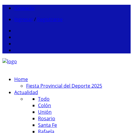
Contacto
Ingresar
/
Registrarse
Home
Fiesta Provincial del Deporte 2025
Actualidad
Todo
Colón
Unión
Rosario
Santa Fe
Rafaela