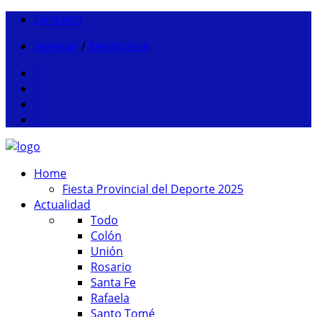
Contacto
Ingresar
/
Registrarse
Home
Fiesta Provincial del Deporte 2025
Actualidad
Todo
Colón
Unión
Rosario
Santa Fe
Rafaela
Santo Tomé