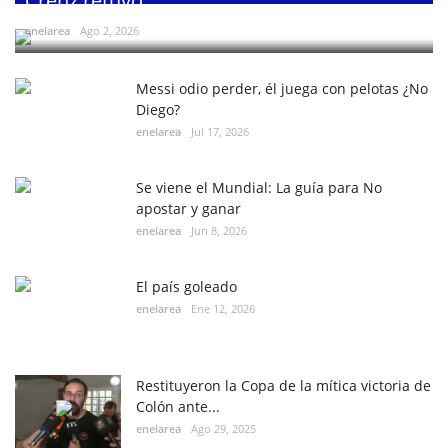
Crenz retuvo...
enelarea
Ago 2, 2026
Messi odio perder, él juega con pelotas ¿No
Diego?
enelarea
Jul 17, 2026
Se viene el Mundial: La guía para No
apostar y ganar
enelarea
Jun 8, 2026
El país goleado
enelarea
Ene 12, 2026
Restituyeron la Copa de la mítica victoria de
Colón ante...
enelarea
Ago 29, 2025