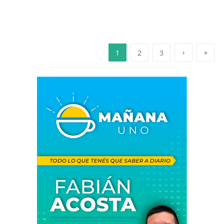
›
»
1
2
3