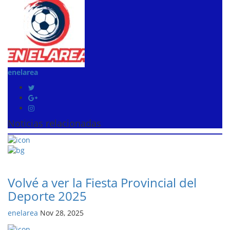
enelarea
Noticias relacionadas
Volvé a ver la Fiesta Provincial del
Deporte 2025
enelarea
Nov 28, 2025