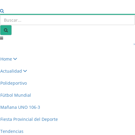
Home
Actualidad
Polideportivo
Fútbol Mundial
Mañana UNO 106-3
Fiesta Provincial del Deporte
Tendencias