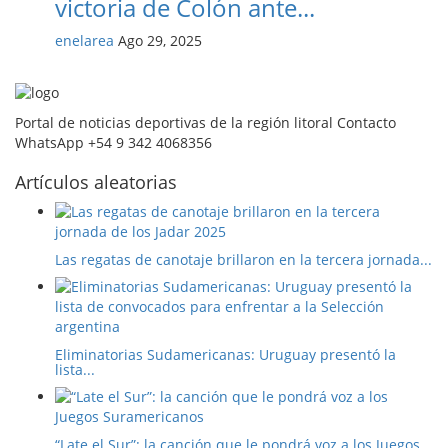
victoria de Colón ante...
enelarea
Ago 29, 2025
Portal de noticias deportivas de la región litoral Contacto
WhatsApp +54 9 342 4068356
Artículos aleatorias
Las regatas de canotaje brillaron en la tercera jornada...
Eliminatorias Sudamericanas: Uruguay presentó la
lista...
“Late el Sur”: la canción que le pondrá voz a los Juegos...