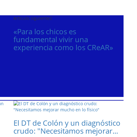
Artículo siguiente
«Para los chicos es
fundamental vivir una
experiencia como los CReAR»
El DT de Colón y un diagnóstico
crudo: "Necesitamos mejorar...