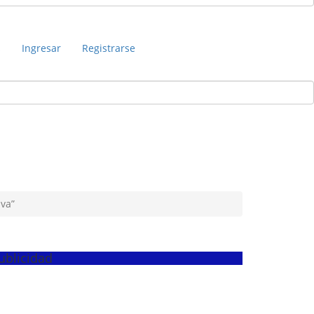
s
Ingresar
Registrarse
iva”
ublicidad