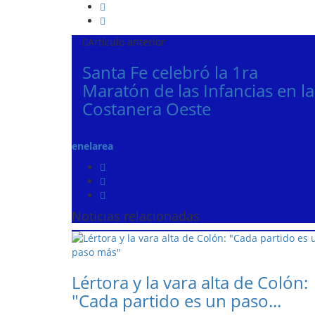
Artículo anterior
Santa Fe celebró la 1ra
Maratón de las Infancias en la
Costanera Oeste
enelarea
Noticias relacionadas
Lértora y la vara alta de Colón:
"Cada partido es un paso...