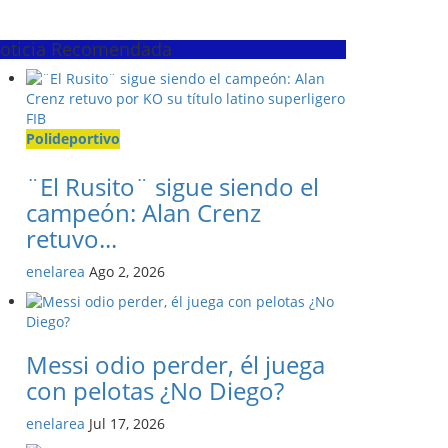
oticia Recomendada
Polideportivo
¨El Rusito¨ sigue siendo el
campeón: Alan Crenz
retuvo...
enelarea
Ago 2, 2026
Messi odio perder, él juega
con pelotas ¿No Diego?
enelarea
Jul 17, 2026