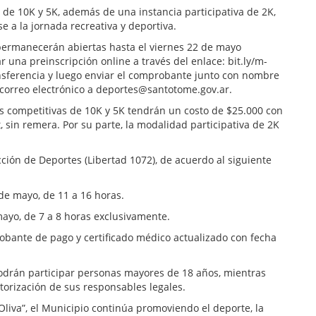
 de 10K y 5K, además de una instancia participativa de 2K,
e a la jornada recreativa y deportiva.
 permanecerán abiertas hasta el viernes 22 de mayo
 una preinscripción online a través del enlace: bit.ly/m-
ansferencia y luego enviar el comprobante junto con nombre
correo electrónico a deportes@santotome.gov.ar.
ías competitivas de 10K y 5K tendrán un costo de $25.000 con
t, sin remera. Por su parte, la modalidad participativa de 2K
cción de Deportes (Libertad 1072), de acuerdo al siguiente
de mayo, de 11 a 16 horas.
ayo, de 7 a 8 horas exclusivamente.
robante de pago y certificado médico actualizado con fecha
odrán participar personas mayores de 18 años, mientras
torización de sus responsables legales.
Oliva”, el Municipio continúa promoviendo el deporte, la