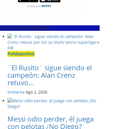
oticia Recomendada
Polideportivo
¨El Rusito¨ sigue siendo el
campeón: Alan Crenz
retuvo...
enelarea
Ago 2, 2026
Messi odio perder, él juega
con pelotas ¿No Diego?