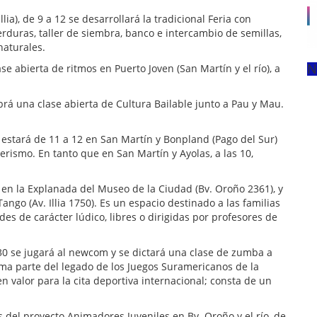
lia), de 9 a 12 se desarrollará la tradicional Feria con
rduras, taller de siembra, banco e intercambio de semillas,
naturales.
N
se abierta de ritmos en Puerto Joven (San Martín y el río), a
brá una clase abierta de Cultura Bailable junto a Pau y Mau.
estará de 11 a 12 en San Martín y Bonpland (Pago del Sur)
rismo. En tanto que en San Martín y Ayolas, a las 10,
 en la Explanada del Museo de la Ciudad (Bv. Oroño 2361), y
ango (Av. Illia 1750). Es un espacio destinado a las familias
es de carácter lúdico, libres o dirigidas por profesores de
9.30 se jugará al newcom y se dictará una clase de zumba a
rma parte del legado de los Juegos Suramericanos de la
n valor para la cita deportiva internacional; consta de un
s del proyecto Animadores Juveniles en Bv. Oroño y el río, de