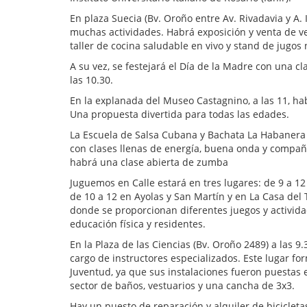
En plaza Suecia (Bv. Oroño entre Av. Rivadavia y A. Il
muchas actividades. Habrá exposición y venta de ve
taller de cocina saludable en vivo y stand de jugos 
A su vez, se festejará el Día de la Madre con una cla
las 10.30.
En la explanada del Museo Castagnino, a las 11, ha
Una propuesta divertida para todas las edades.
La Escuela de Salsa Cubana y Bachata La Habanera 
con clases llenas de energía, buena onda y compañe
habrá una clase abierta de zumba
Juguemos en Calle estará en tres lugares: de 9 a 12
de 10 a 12 en Ayolas y San Martín y en La Casa del T
donde se proporcionan diferentes juegos y actividad
educación física y residentes.
En la Plaza de las Ciencias (Bv. Oroño 2489) a las 
cargo de instructores especializados. Este lugar fo
Juventud, ya que sus instalaciones fueron puestas e
sector de baños, vestuarios y una cancha de 3x3.
Hay un puesto de reparación y alquiler de bicicleta