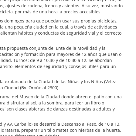
s, ajustes de cadena, frenos y asientos. A su vez, mostrando
cicleta, por más de una hora, a precios accesibles.
los domingos para que puedan usar sus propias bicicletas,
ula una pequeña ciudad en la cual, a través de actividades
 alientan hábitos y conductas de seguridad vial y el correcto
Esta propuesta conjunta del Ente de la Movilidad y la
pacitación y formación para mayores de 12 años que usan o
idad. Turnos: de 9 a 10.30 y de 10.30 a 12. Se abordan
ránsito, elementos de seguridad y consejos útiles para un
 la explanada de la Ciudad de las Niñas y los Niños (Vélez
 la Ciudad (Bv. Oroño al 2300).
ograma del Museo de la Ciudad donde abren el patio con una
disfrutar al sol, a la sombra, para leer un libro o
os' son clases abiertas de danzas destinadas a adultos y
d y Av. Carballo) se desarrolla Descanso al Paso, de 10 a 13.
dratarse, preparar un té o mates con hierbas de la huerta,