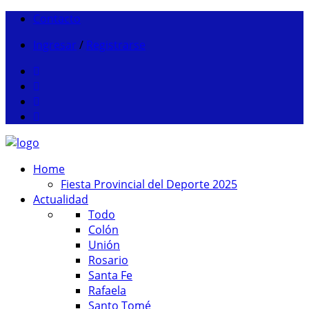
Contacto
Ingresar
/
Registrarse
Home
Fiesta Provincial del Deporte 2025
Actualidad
Todo
Colón
Unión
Rosario
Santa Fe
Rafaela
Santo Tomé