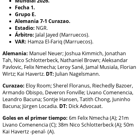
Mundial 2026.
Fecha 1.
Grupo E.
Alemania 7-1 Curazao.
Estadio:
NGR.
Árbitro:
Jalal Jayed (Marruecos).
VAR:
Hamza El-Fariq (Marruecos).
Alemania:
Manuel Neuer; Joshua Kimmich, Jonathan
Tah, Nico Schlotterbeck, Nathaniel Brown; Aleksandar
Pavlovic, Felix Nmecha; Leroy Sané, Jamal Musiala, Florian
Wirtz; Kai Havertz.
DT:
Julian Nagelsmann.
Curazao:
Eloy Room; Sherel Floranus, Riechedly Bazoer,
Armando Obispo, Deveron Fonville; Livano Comenencia,
Leandro Bacuna; Sontje Hansen, Tatith Chong, Juninho
Bacuna; Jürgen Locadia.
DT:
Dick Advocaat.
Goles en el primer tiempo:
6m Felix Nmecha (A); 21m
Livano Comenencia (C); 38m Nico Schlotterbeck (A); 50m
Kai Havertz -penal- (A).