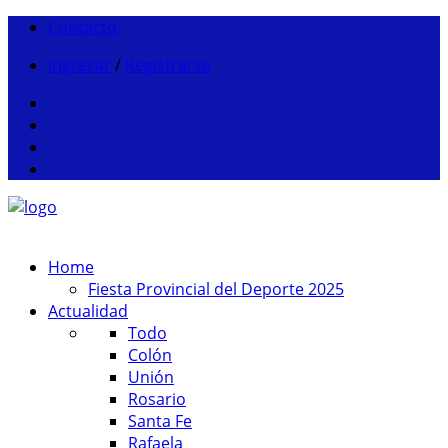
Contacto
Ingresar
/
Registrarse
Home
Fiesta Provincial del Deporte 2025
Actualidad
Todo
Colón
Unión
Rosario
Santa Fe
Rafaela