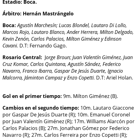
Estadio: Boca.
Árbitro: Hernán Mastrángelo
Boca:
Agustín Marchesín; Lucas Blondel, Lautaro Di Lollo,
Marcos Rojo, Lautaro Blanco, Ander Herrera, Milton Delgado,
Kevin Zenón, Carlos Palacios, Milton Giménez y Edinson
Cavani.
D.T: Fernando Gago.
Rosario Central:
J
orge Broun; Juan Valentín Giménez, Juan
Cruz Komar, Carlos Quintana, Agustín Sández, Federico
Navarro, Franco Ibarra, Gaspar De Jesús Duarte, Ignacio
Malcorra, Jáminton Campaz y Enzo Copetti.
D.T: Ariel Holan.
Gol en el primer tiempo:
9m. Milton Giménez (B).
Cambios en el segundo tiempo:
10m. Lautaro Giaccone
por Gaspar De Jesús Duarte (R); 10m. Emanuel Coronel
por Juan Valentín Giménez (R); 17m. Williams Alarcón por
Carlos Palacios (B); 27m. Jonathan Gómez por Federico
Navarro (R); 27m. Carlos Ferreira por Enzo Copetti (R);