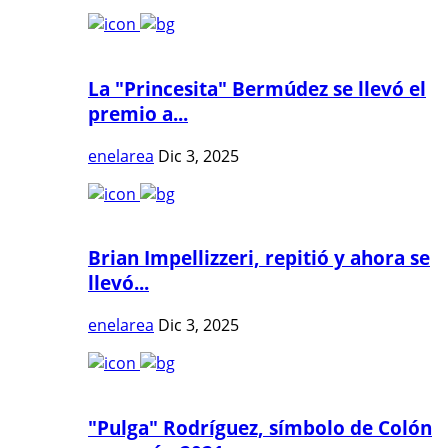
La "Princesita" Bermúdez se llevó el
premio a...
enelarea
Dic 3, 2025
Brian Impellizzeri, repitió y ahora se
llevó...
enelarea
Dic 3, 2025
"Pulga" Rodríguez, símbolo de Colón