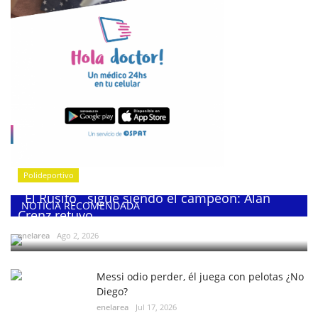
Polideportivo
¨El Rusito¨ sigue siendo el campeón: Alan
NOTICIA RECOMENDADA
Crenz retuvo...
enelarea
Ago 2, 2026
Messi odio perder, él juega con pelotas ¿No
Diego?
enelarea
Jul 17, 2026