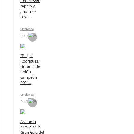
Impellizzeri,
repitió y
ahora se
llevó...
enelarea
Dic 3, 2025
"Pulga"
Rodríguez,
símbolo de
Colón
campeón
2021...
enelarea
Dic 3, 2025
Así fue la
previa de la
Gran Gala del