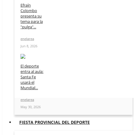
Efraín
Colombo
presenta su
tema para la
"pulga"...
enelarea
Jun 8, 2026
El deporte
entra al aula:
Santa Fe
usará el
Mundial...
enelarea
May 30, 2026
FIESTA PROVINCIAL DEL DEPORTE