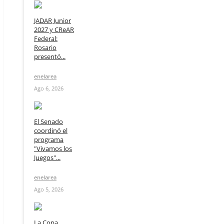
JADAR Junior
2027 y CReAR
Federal:
Rosario
presentó...
enelarea
Ago 6, 2026
El Senado
coordinó el
programa
"Vivamos los
Juegos"...
enelarea
Ago 5, 2026
La Copa