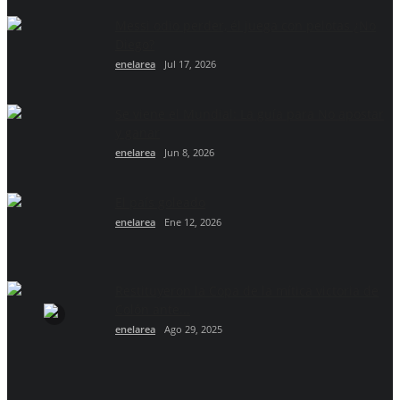
Messi odio perder, él juega con pelotas ¿No
Diego?
enelarea
Jul 17, 2026
Se viene el Mundial: La guía para No apostar
y ganar
enelarea
Jun 8, 2026
El país goleado
enelarea
Ene 12, 2026
Restituyeron la Copa de la mítica victoria de
Colón ante...
enelarea
Ago 29, 2025