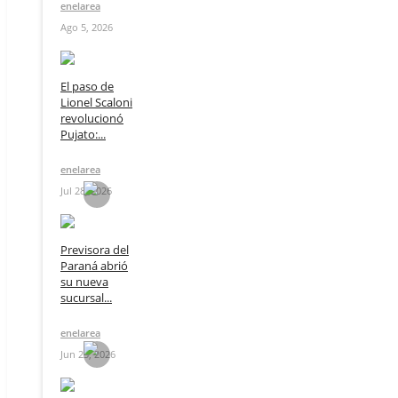
enelarea
Ago 5, 2026
El paso de
Lionel Scaloni
revolucionó
Pujato:...
enelarea
Jul 28, 2026
Previsora del
Paraná abrió
su nueva
sucursal...
enelarea
Jun 23, 2026