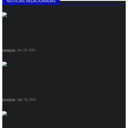
NOTICIAS RELACIONADAS
Casa Olímpica en Rosario: un nuevo legado
para el deporte...
enelarea
Jun 24, 2026
Se pone en marcha una nueva edición del
Rugby Championship:...
enelarea
Ago 16, 2025
Valentín Perrone terminó duodécimo en las