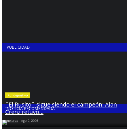
PUBLICIDAD
Polideportivo
¨El Rusito¨ sigue siendo el campeón: Alan
NOTICIA RECOMENDADA
Crenz retuvo...
enelarea
Ago 2, 2026