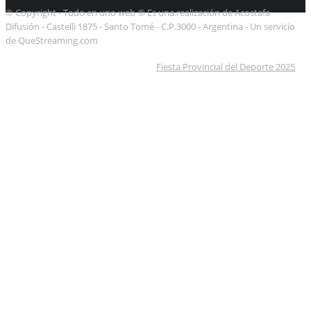
© Copyright - Todo en uno web ® Es una realización de Acostafa
Difusión - Castelli 1875 - Santo Tomé - C.P.3000 - Argentina - Un servicio
de QueStreaming.com
Fiesta Provincial del Deporte 2025