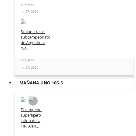
enelarea
Jul 27, 2026
Scaloni tras el
subcampeonato
de Argentina:
“Lo...
enelarea
Jul 27, 2026
MAÑANA UNO 106-3
El campeón
superligero
latino de la
FIP, Alan...