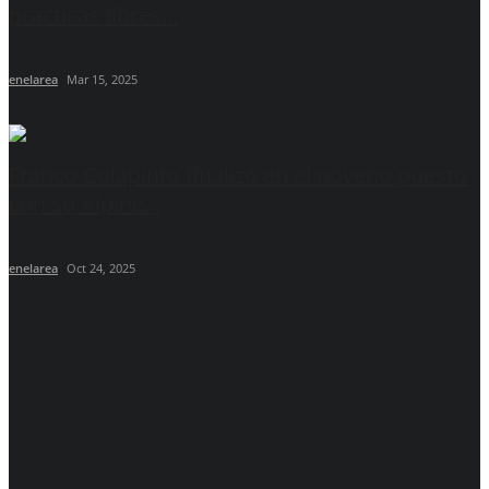
prácticas libres...
enelarea
Mar 15, 2025
Franco Colapinto finalizó en el noveno puesto
con su Alpine...
enelarea
Oct 24, 2025