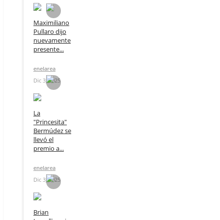
Maximiliano
Pullaro dijo
nuevamente
presente...
enelarea
Dic 3, 2025
La
"Princesita"
Bermúdez se
llevó el
premio a...
enelarea
Dic 3, 2025
Brian