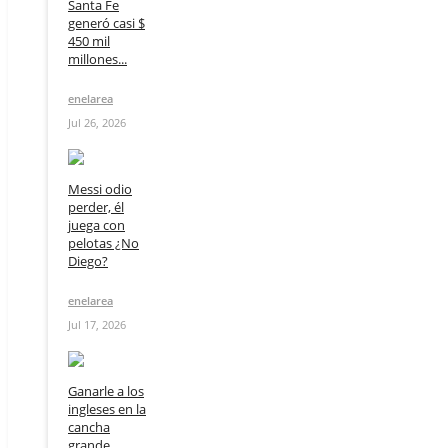
Santa Fe
generó casi $
450 mil
millones...
enelarea
Jul 26, 2026
Messi odio
perder, él
juega con
pelotas ¿No
Diego?
enelarea
Jul 17, 2026
Ganarle a los
ingleses en la
cancha
grande