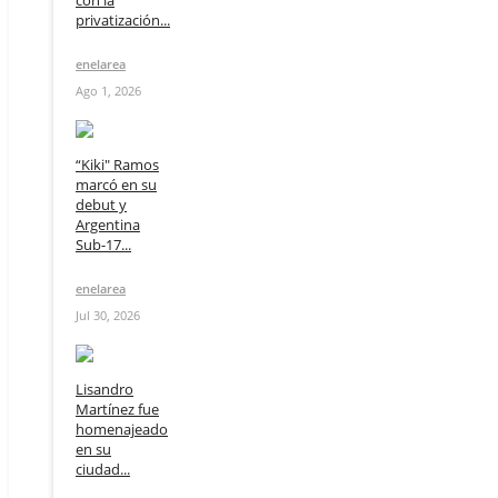
con la
privatización...
enelarea
Ago 1, 2026
“Kiki" Ramos
marcó en su
debut y
Argentina
Sub-17...
enelarea
Jul 30, 2026
Lisandro
Martínez fue
homenajeado
en su
ciudad...