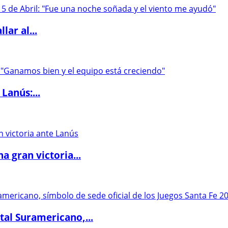
lar al...
Lanús:...
 gran victoria...
al Suramericano,...