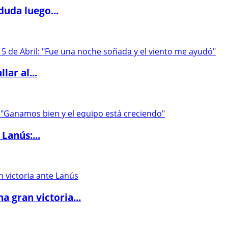
duda luego...
lar al...
Lanús:...
 gran victoria...