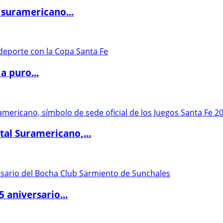
 suramericano...
a puro...
al Suramericano,...
5 aniversario...