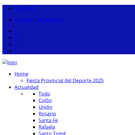
Contacto
Ingresar
/
Registrarse
Home
Fiesta Provincial del Deporte 2025
Actualidad
Todo
Colón
Unión
Rosario
Santa Fe
Rafaela
Santo Tomé