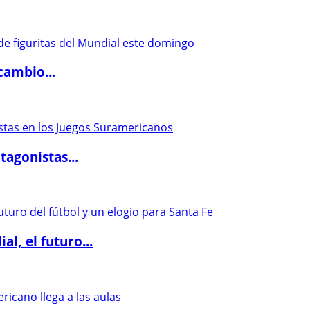
cambio...
agonistas...
l, el futuro...