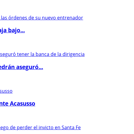
a bajo...
drán aseguró...
ante Acasusso