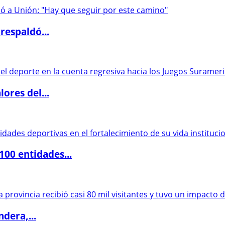
respaldó...
ores del...
00 entidades...
dera,...