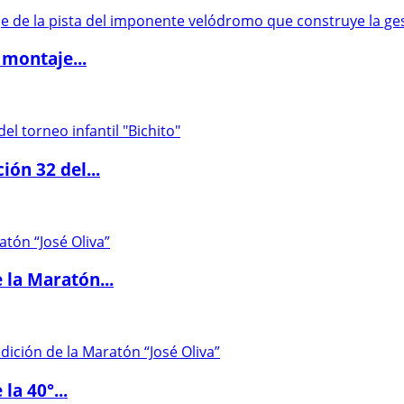
 montaje...
ón 32 del...
 la Maratón...
la 40°...