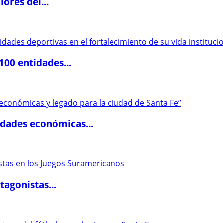
ores del...
00 entidades...
dades económicas...
agonistas...