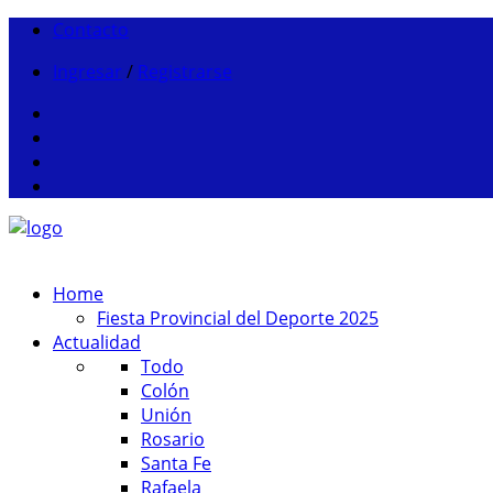
Contacto
Ingresar
/
Registrarse
Home
Fiesta Provincial del Deporte 2025
Actualidad
Todo
Colón
Unión
Rosario
Santa Fe
Rafaela