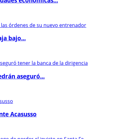
dades económicas...
a bajo...
drán aseguró...
ante Acasusso