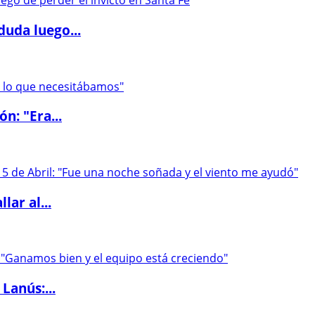
duda luego...
ón: "Era...
lar al...
Lanús:...