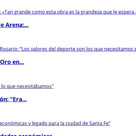
e Arena:...
Oro en...
ón: "Era...