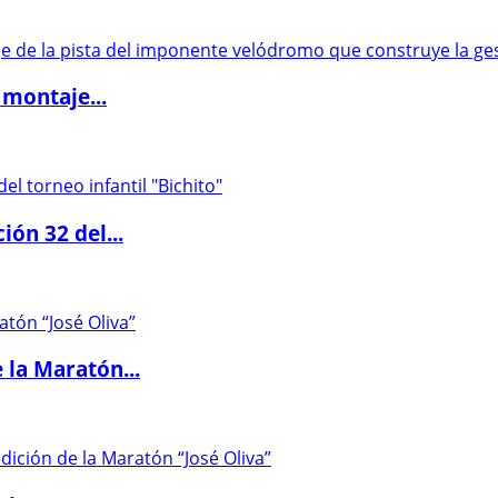
 montaje...
ón 32 del...
 la Maratón...