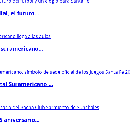
l, el futuro...
 suramericano...
al Suramericano,...
5 aniversario...