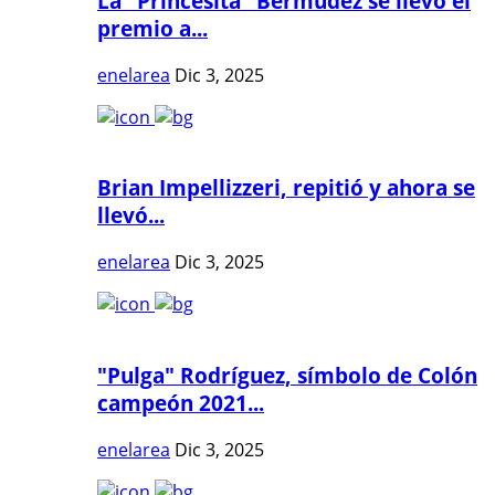
La "Princesita" Bermúdez se llevó el
premio a...
enelarea
Dic 3, 2025
Brian Impellizzeri, repitió y ahora se
llevó...
enelarea
Dic 3, 2025
"Pulga" Rodríguez, símbolo de Colón
campeón 2021...
enelarea
Dic 3, 2025