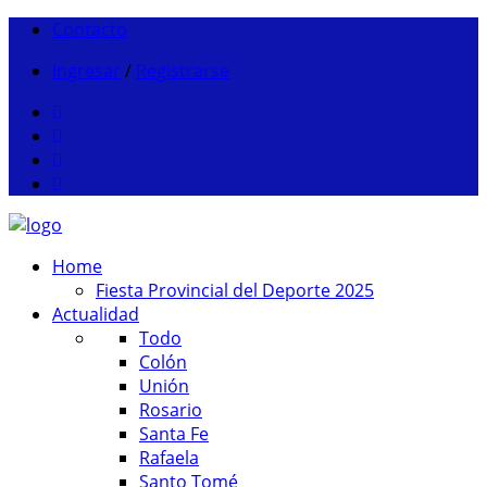
Contacto
Ingresar
/
Registrarse
Home
Fiesta Provincial del Deporte 2025
Actualidad
Todo
Colón
Unión
Rosario
Santa Fe
Rafaela
Santo Tomé