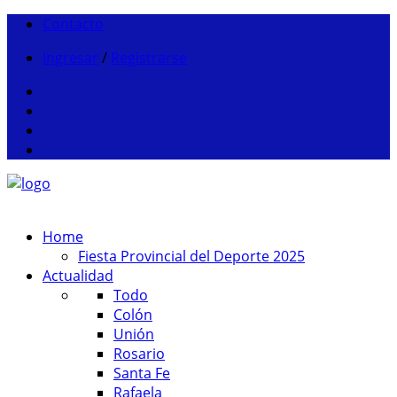
Contacto
Ingresar
/
Registrarse
Home
Fiesta Provincial del Deporte 2025
Actualidad
Todo
Colón
Unión
Rosario
Santa Fe
Rafaela