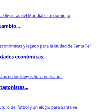
cambio...
dades económicas...
agonistas...