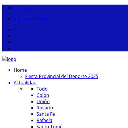
Contacto
Ingresar
/
Registrarse
Home
Fiesta Provincial del Deporte 2025
Actualidad
Todo
Colón
Unión
Rosario
Santa Fe
Rafaela
Santo Tomé