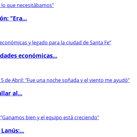
ón: "Era...
dades económicas...
lar al...
Lanús:...