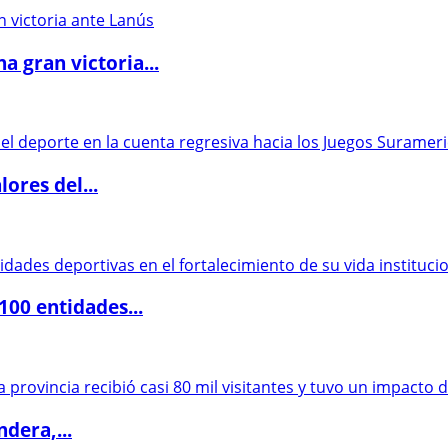
 gran victoria...
ores del...
00 entidades...
dera,...