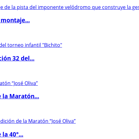
 montaje...
ón 32 del...
 la Maratón...
la 40°...