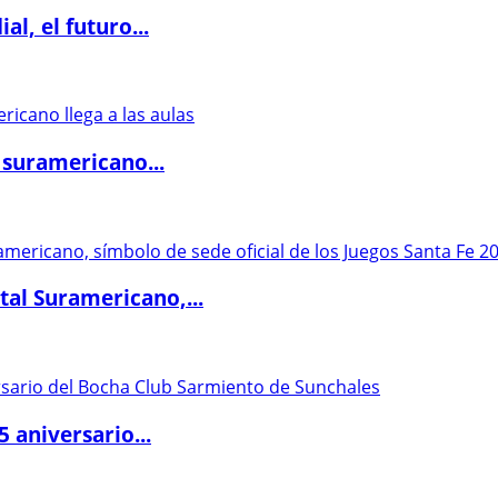
l, el futuro...
 suramericano...
al Suramericano,...
5 aniversario...