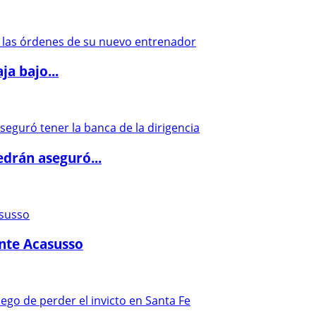
a bajo...
drán aseguró...
ante Acasusso