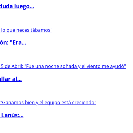
duda luego...
ón: "Era...
lar al...
Lanús:...