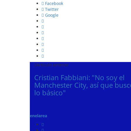
Facebook
Twitter
Google
Artículo anterior
Cristian Fabbiani: "No soy el
Manchester City, así que busc
lo básico"
enelarea