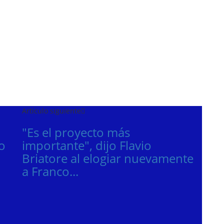
Artículo siguiente
"Es el proyecto más
o
importante", dijo Flavio
Briatore al elogiar nuevamente
a Franco...