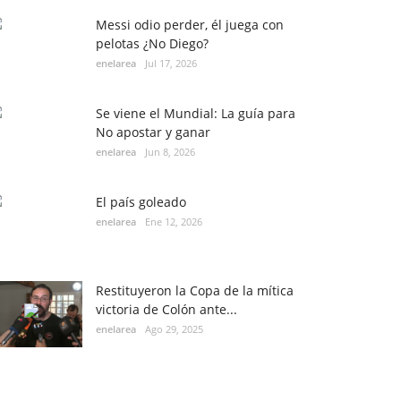
Messi odio perder, él juega con
pelotas ¿No Diego?
enelarea
Jul 17, 2026
Se viene el Mundial: La guía para
No apostar y ganar
enelarea
Jun 8, 2026
El país goleado
enelarea
Ene 12, 2026
Restituyeron la Copa de la mítica
victoria de Colón ante...
enelarea
Ago 29, 2025