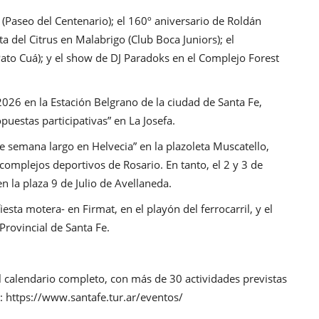
 (Paseo del Centenario); el 160º aniversario de Roldán
sta del Citrus en Malabrigo (Club Boca Juniors); el
Pato Cuá); y el show de DJ Paradoks en el Complejo Forest
 2026 en la Estación Belgrano de la ciudad de Santa Fe,
puestas participativas” en La Josefa.
de semana largo en Helvecia” en la plazoleta Muscatello,
complejos deportivos de Rosario. En tanto, el 2 y 3 de
n la plaza 9 de Julio de Avellaneda.
iesta motera- en Firmat, en el playón del ferrocarril, y el
Provincial de Santa Fe.
l calendario completo, con más de 30 actividades previstas
l:
https://www.santafe.tur.ar/eventos/