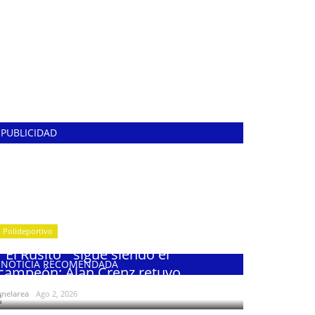
PUBLICIDAD
Polideportivo
¨El Rusito¨ sigue siendo el
NOTICIA RECOMENDADA
campeón: Alan Crenz retuvo...
enelarea
Ago 2, 2026