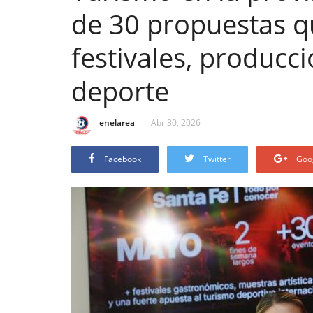
de 30 propuestas 
festivales, producci
deporte
enelarea
Abr 30, 2026
Facebook
Twitter
Goo