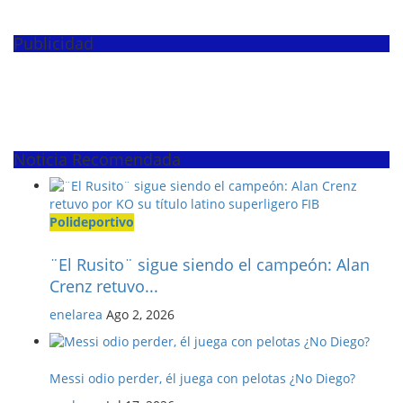
Publicidad
Noticia Recomendada
Polideportivo
¨El Rusito¨ sigue siendo el campeón: Alan
Crenz retuvo...
enelarea
Ago 2, 2026
Messi odio perder, él juega con pelotas ¿No Diego?