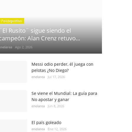
Polideportivo
¨El Rusito¨ sigue siendo el
campeón: Alan Crenz retuvo...
enelarea
Ago 2, 2026
Messi odio perder, él juega con
pelotas ¿No Diego?
enelarea
Jul 17, 2026
Se viene el Mundial: La guía para
No apostar y ganar
enelarea
Jun 8, 2026
El país goleado
enelarea
Ene 12, 2026