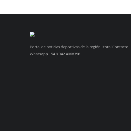
Portal de noticias deportivas de la región litoral Contacto
WhatsApp +54 9 342 4068356