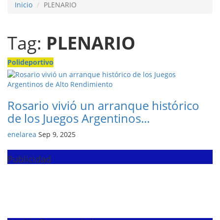
Inicio
PLENARIO
Tag:
PLENARIO
Polideportivo
Rosario vivió un arranque histórico
de los Juegos Argentinos...
enelarea
Sep 9, 2025
Publicidad